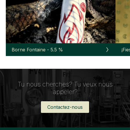
Borne Fontaine - 5.5 %
¡Fie
Tu nous cherches? Tu veux nous
appeler?
Contactez-nous